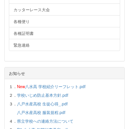
カッターレース大会
各種便り
各種証明書
緊急連絡
お知らせ
１．
New
八水高 学校紹介リーフレット.pdf
２．
学校いじめ防止基本方針.pdf
３．
八戸水産高校 生徒心得_.pdf
八戸水産高校 服装規程.pdf
４．
県立学校への連絡方法について