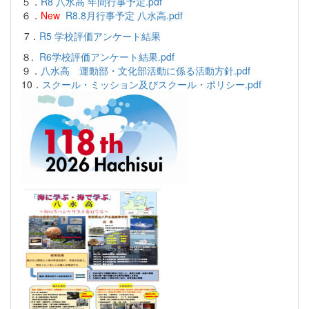
５．
R8 八水高 年間行事予定.pdf
６．
New
R8.8月行事予定 八水高.pdf
7．
R5 学校評価アンケート結果
８.
R6学校評価アンケート結果.pdf
９．
八水高 運動部・文化部活動に係る活動方針.pdf
10．
スクール・ミッション及びスクール・ポリシー.pdf