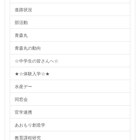
進路状況
部活動
青森丸
青森丸の動向
☆中学生の皆さんへ☆
★☆体験入学☆★
水産デー
同窓会
官学連携
あおもり創造学
教育課程研究