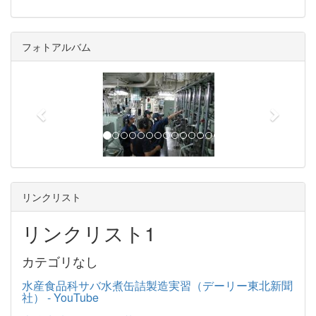
フォトアルバム
p
n
r
e
e
x
v
t
i
o
u
リンクリスト
s
リンクリスト1
カテゴリなし
水産食品科サバ水煮缶詰製造実習（デーリー東北新聞
社） - YouTube