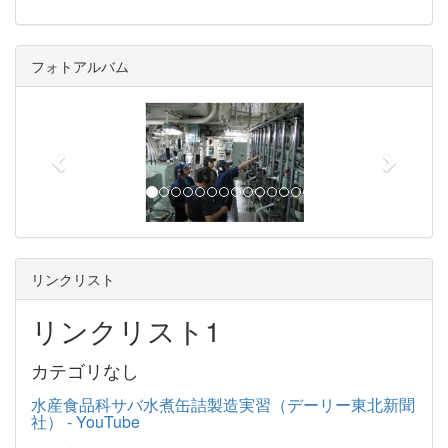
フォトアルバム
p
n
r
e
e
x
v
t
i
o
u
リンクリスト
s
リンクリスト1
カテゴリなし
水産食品科サバ水煮缶詰製造実習（デーリー東北新聞
社） - YouTube