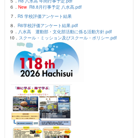
５．
R8 八水高 年間行事予定.pdf
６．
New
R8.8月行事予定 八水高.pdf
7．
R5 学校評価アンケート結果
８.
R6学校評価アンケート結果.pdf
９．
八水高 運動部・文化部活動に係る活動方針.pdf
10．
スクール・ミッション及びスクール・ポリシー.pdf