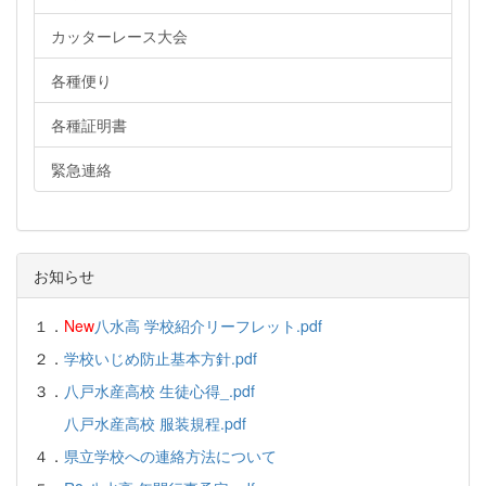
カッターレース大会
各種便り
各種証明書
緊急連絡
お知らせ
１．
New
八水高 学校紹介リーフレット.pdf
２．
学校いじめ防止基本方針.pdf
３．
八戸水産高校 生徒心得_.pdf
八戸水産高校 服装規程.pdf
４．
県立学校への連絡方法について