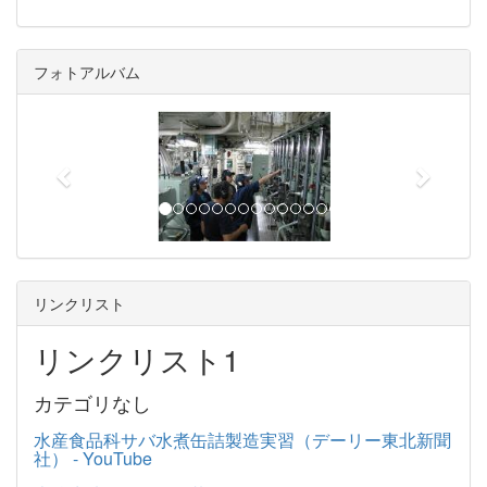
フォトアルバム
p
n
r
e
e
x
v
t
i
o
u
リンクリスト
s
リンクリスト1
カテゴリなし
水産食品科サバ水煮缶詰製造実習（デーリー東北新聞
社） - YouTube