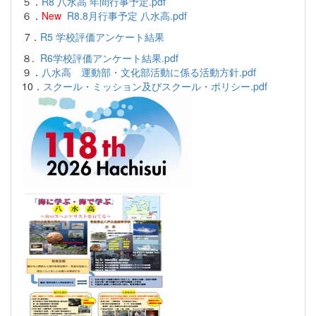
５．
R8 八水高 年間行事予定.pdf
６．
New
R8.8月行事予定 八水高.pdf
7．
R5 学校評価アンケート結果
８.
R6学校評価アンケート結果.pdf
９．
八水高 運動部・文化部活動に係る活動方針.pdf
10．
スクール・ミッション及びスクール・ポリシー.pdf