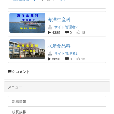
海洋生産科
サイト管理者2
4385
0
18
水産食品科
サイト管理者2
3890
0
13
0 コメント
メニュー
新着情報
校長挨拶