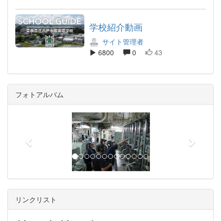
学校紹介動画
サイト管理者
6800
0
43
フォトアルバム
p
n
r
e
e
x
v
t
i
o
u
リンクリスト
s