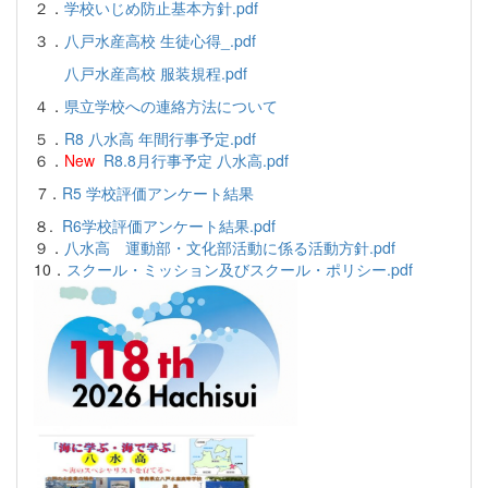
２．
学校いじめ防止基本方針.pdf
３．
八戸水産高校 生徒心得_.pdf
八戸水産高校 服装規程.pdf
４．
県立学校への連絡方法について
５．
R8 八水高 年間行事予定.pdf
６．
New
R8.8月行事予定 八水高.pdf
7．
R5 学校評価アンケート結果
８.
R6学校評価アンケート結果.pdf
９．
八水高 運動部・文化部活動に係る活動方針.pdf
10．
スクール・ミッション及びスクール・ポリシー.pdf