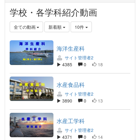
学校・各学科紹介動画
全ての動画
新着順
10件
海洋生産科
サイト管理者2
4385
0
18
水産食品科
サイト管理者2
3890
0
13
水産工学科
サイト管理者2
4371
0
14