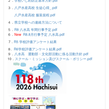
２．
学校いじめ防止基本方針.pdf
３．
八戸水産高校 生徒心得_.pdf
八戸水産高校 服装規程.pdf
４．
県立学校への連絡方法について
５．
R8 八水高 年間行事予定.pdf
６．
New
R8.8月行事予定 八水高.pdf
7．
R5 学校評価アンケート結果
８.
R6学校評価アンケート結果.pdf
９．
八水高 運動部・文化部活動に係る活動方針.pdf
10．
スクール・ミッション及びスクール・ポリシー.pdf