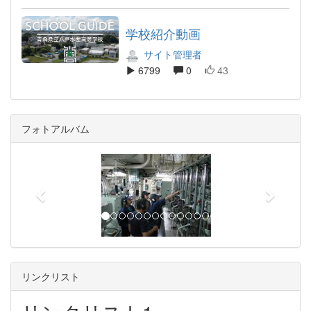
学校紹介動画
サイト管理者
6799
0
43
フォトアルバム
p
n
r
e
e
x
v
t
i
o
u
リンクリスト
s