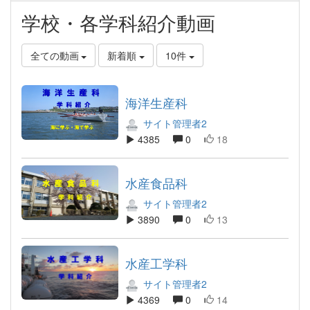
学校・各学科紹介動画
全ての動画
新着順
10件
海洋生産科
サイト管理者2
4385
0
18
水産食品科
サイト管理者2
3890
0
13
水産工学科
サイト管理者2
4369
0
14