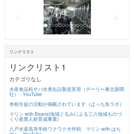
p
n
r
e
e
x
v
t
i
o
u
リンクリスト
s
リンクリスト1
カテゴリなし
水産食品科サバ水煮缶詰製造実習（デーリー東北新聞
社） - YouTube
本校生徒の活動が掲載されています（はっち魚ラボ）
マリン with Beans(地域ぐるみによる三八地域ものづ
くり産業人材育成事業)
八戸水産高等学校ワクワク大作戦 マリン with はち
のへ - YouTube