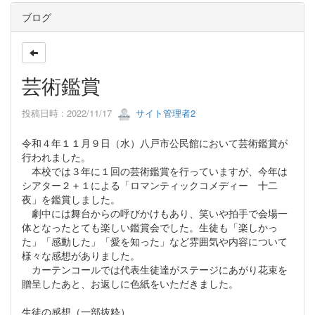
ブログ
芸術鑑賞
投稿日時 : 2022/11/17
サイト管理者2
令和４年１１月９日（水）八戸市公民館において芸術鑑賞が
行われました。
本校では３年に１回の芸術鑑賞を行っていますが、今年は
シアター２＋１による「ロマンティックコメディー 十二
夜」を鑑賞しました。
劇中には舞台からの呼びかけもあり、笑いや拍手で会場一
体となったとても楽しい鑑賞会でした。生徒も「楽しかっ
た」「感動した」「愛を知った」など雰囲気や内容について
様々な感想がありました。
カーテンコールでは代表生徒達がステージにあがり花束を
贈呈したあと、お返しに色紙をいただきました。
生徒の感想（一部抜粋）