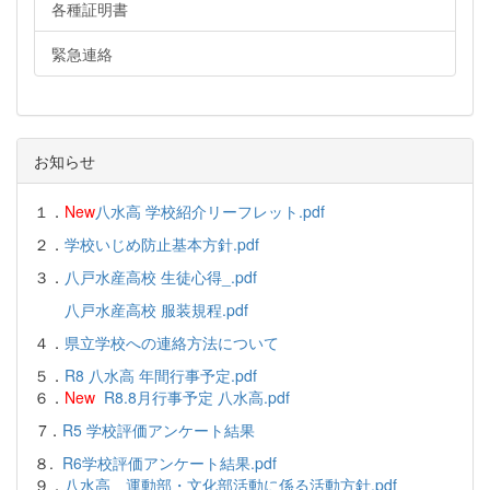
各種証明書
緊急連絡
お知らせ
１．
New
八水高 学校紹介リーフレット.pdf
２．
学校いじめ防止基本方針.pdf
３．
八戸水産高校 生徒心得_.pdf
八戸水産高校 服装規程.pdf
４．
県立学校への連絡方法について
５．
R8 八水高 年間行事予定.pdf
６．
New
R8.8月行事予定 八水高.pdf
7．
R5 学校評価アンケート結果
８.
R6学校評価アンケート結果.pdf
９．
八水高 運動部・文化部活動に係る活動方針.pdf