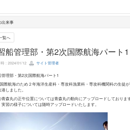
の出来事
一覧へ
習船管理部・第2次国際航海パート1
 : 2024/01/12
サイト管理者
船管理部・第2次国際航海パート1
次国際航海のため２年海洋生産科・専攻科漁業科・専攻科機関科の生徒が
出港しました。
の青森丸の正午位置については青森丸の動向にアップロードしておりま
、実習の様子については随時アップロードいたします。