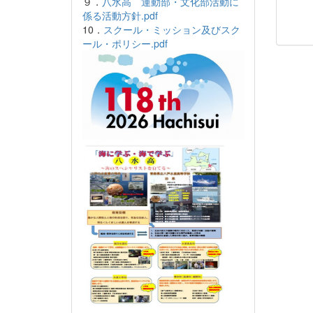
９．
八水高 運動部・文化部活動に
係る活動方針.pdf
10．
スクール・ミッション及びスク
ール・ポリシー.pdf