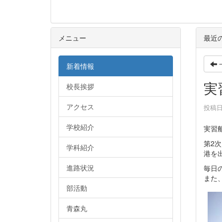
メニュー
最近
新着情報
実
校長挨拶
アクセス
投稿日時
学校紹介
実習
第2
学科紹介
港を
進路状況
毎日
また
部活動
青森丸