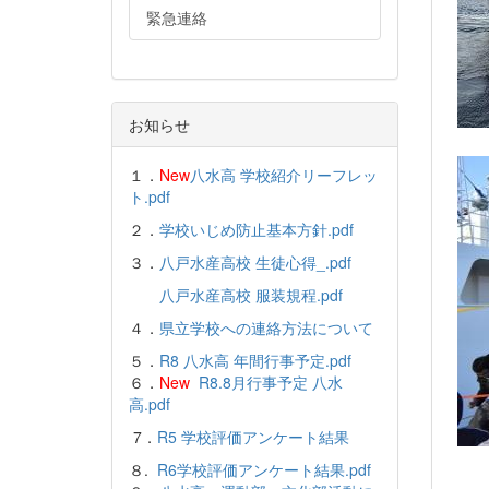
緊急連絡
お知らせ
１．
New
八水高 学校紹介リーフレッ
ト.pdf
２．
学校いじめ防止基本方針.pdf
３．
八戸水産高校 生徒心得_.pdf
八戸水産高校 服装規程.pdf
４．
県立学校への連絡方法について
５．
R8 八水高 年間行事予定.pdf
６．
New
R8.8月行事予定 八水
高.pdf
7．
R5 学校評価アンケート結果
８.
R6学校評価アンケート結果.pdf