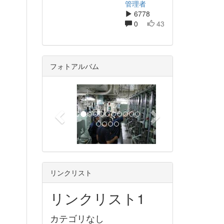
管理者
6778
0
43
フォトアルバム
p
n
r
e
e
x
v
t
i
o
u
リンクリスト
s
リンクリスト1
カテゴリなし