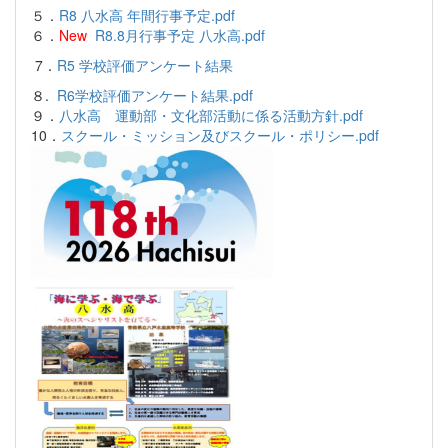
５．
R8 八水高 年間行事予定.pdf
６．
New
R8.8月行事予定 八水高.pdf
7．
R5 学校評価アンケート結果
８.
R6学校評価アンケート結果.pdf
９．
八水高 運動部・文化部活動に係る活動方針.pdf
10．
スクール・ミッション及びスクール・ポリシー.pdf