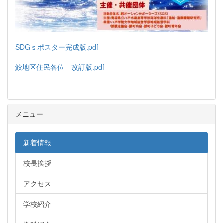
SDGｓポスター完成版.pdf
鮫地区住民各位 改訂版.pdf
メニュー
新着情報
校長挨拶
アクセス
学校紹介