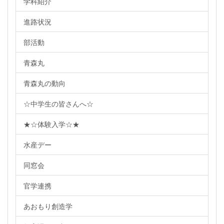
学科紹介
進路状況
部活動
青森丸
青森丸の動向
☆中学生の皆さんへ☆
★☆体験入学☆★
水産デー
同窓会
官学連携
あおもり創造学