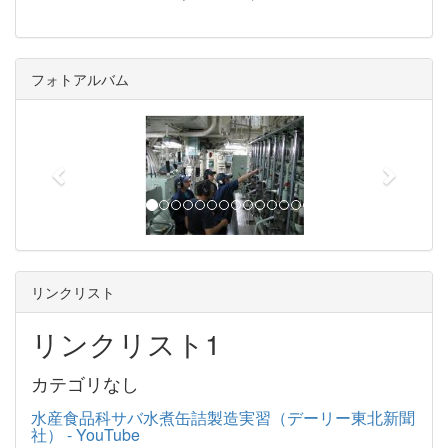
フォトアルバム
p
n
r
e
e
x
v
t
i
o
u
リンクリスト
s
リンクリスト1
カテゴリなし
水産食品科サバ水煮缶詰製造実習（デーリー東北新聞
社） - YouTube