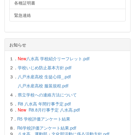
各種証明書
緊急連絡
お知らせ
１．
New
八水高 学校紹介リーフレット.pdf
２．
学校いじめ防止基本方針.pdf
３．
八戸水産高校 生徒心得_.pdf
八戸水産高校 服装規程.pdf
４．
県立学校への連絡方法について
５．
R8 八水高 年間行事予定.pdf
６．
New
R8.8月行事予定 八水高.pdf
7．
R5 学校評価アンケート結果
８.
R6学校評価アンケート結果.pdf
９．
八水高 運動部・文化部活動に係る活動方針.pdf