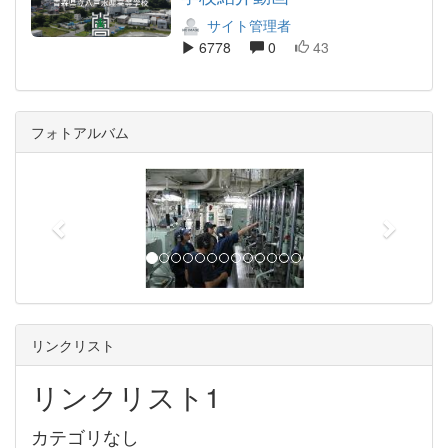
サイト管理者
6778
0
43
フォトアルバム
p
n
r
e
e
x
v
t
i
o
u
リンクリスト
s
リンクリスト1
カテゴリなし