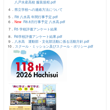
八戸水産高校 服装規程.pdf
４．
県立学校への連絡方法について
５．
R8 八水高 年間行事予定.pdf
６．
New
R8.8月行事予定 八水高.pdf
7．
R5 学校評価アンケート結果
８.
R6学校評価アンケート結果.pdf
９．
八水高 運動部・文化部活動に係る活動方針.pdf
10．
スクール・ミッション及びスクール・ポリシー.pdf