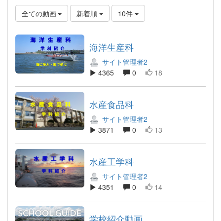
全ての動画
新着順
10件
海洋生産科
サイト管理者2
4365
0
18
水産食品科
サイト管理者2
3871
0
13
水産工学科
サイト管理者2
4351
0
14
学校紹介動画