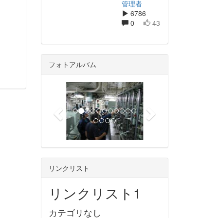
管理者
6786
0
43
フォトアルバム
p
n
r
e
e
x
v
t
i
o
u
リンクリスト
s
リンクリスト1
カテゴリなし