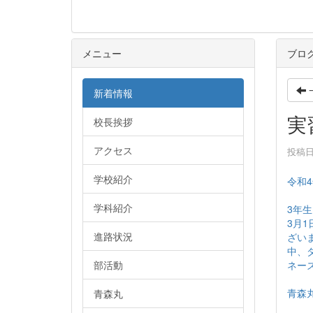
メニュー
ブロ
新着情報
実
校長挨拶
アクセス
投稿日時
学校紹介
令和4
学科紹介
3年
3月
進路状況
ざい
中、
ネー
部活動
青森
青森丸