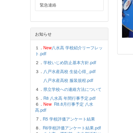
緊急連絡
お知らせ
１．
New
八水高 学校紹介リーフレッ
ト.pdf
２．
学校いじめ防止基本方針.pdf
３．
八戸水産高校 生徒心得_.pdf
八戸水産高校 服装規程.pdf
４．
県立学校への連絡方法について
５．
R8 八水高 年間行事予定.pdf
６．
New
R8.8月行事予定 八水
高.pdf
7．
R5 学校評価アンケート結果
８.
R6学校評価アンケート結果.pdf