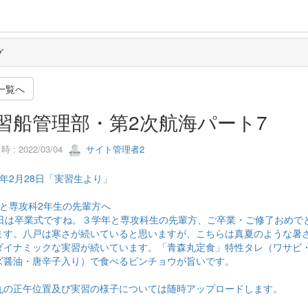
グ
一覧へ
習船管理部・第2次航海パート7
 : 2022/03/04
サイト管理者2
年2月28日「実習生より」
生と専攻科2年生の先輩方へ
1日は卒業式ですね。３学年と専攻科生の先輩方、ご卒業・ご修了おめで
ます。八戸は寒さが続いていると思いますが、こちらは真夏のような暑
ダイナミックな実習が続いています。「青森丸定食」特性タレ（ワサビ
ズ醤油・唐辛子入り）で食べるビンチョウが旨いです。
丸の正午位置及び実習の様子については随時アップロードします。