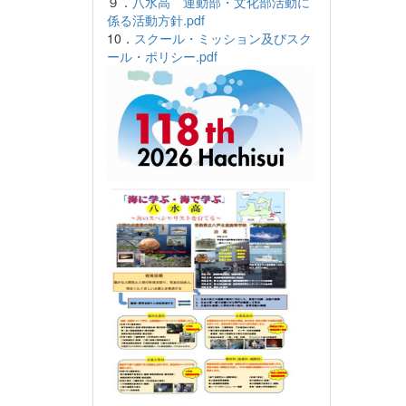
９．
八水高 運動部・文化部活動に
係る活動方針.pdf
10．
スクール・ミッション及びスク
ール・ポリシー.pdf