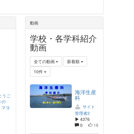
動画
学校・各学科紹介
動画
全ての動画
新着順
10件
海洋生産
とうご
科
さの
サイト
・マヨ
管理者2
4376
0
18