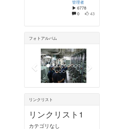
管理者
6778
0
43
フォトアルバム
p
n
r
e
e
x
v
t
i
o
u
リンクリスト
s
リンクリスト1
カテゴリなし