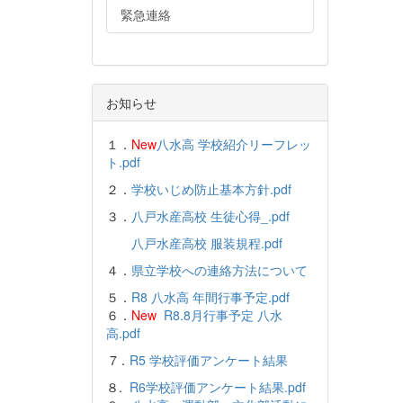
緊急連絡
お知らせ
１．
New
八水高 学校紹介リーフレッ
ト.pdf
２．
学校いじめ防止基本方針.pdf
３．
八戸水産高校 生徒心得_.pdf
八戸水産高校 服装規程.pdf
４．
県立学校への連絡方法について
５．
R8 八水高 年間行事予定.pdf
６．
New
R8.8月行事予定 八水
高.pdf
7．
R5 学校評価アンケート結果
８.
R6学校評価アンケート結果.pdf