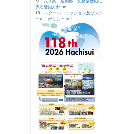
９．
八水高 運動部・文化部活動に
係る活動方針.pdf
10．
スクール・ミッション及びスク
ール・ポリシー.pdf