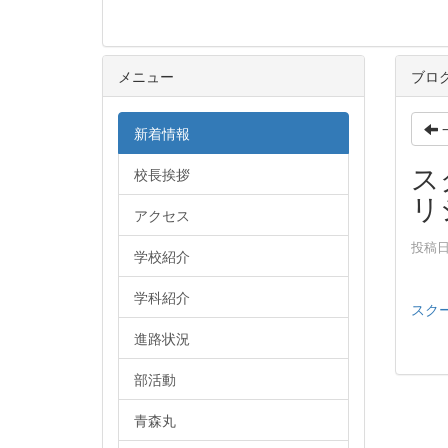
メニュー
ブロ
新着情報
ス
校長挨拶
リ
アクセス
投稿日時
学校紹介
学科紹介
スク
進路状況
部活動
青森丸