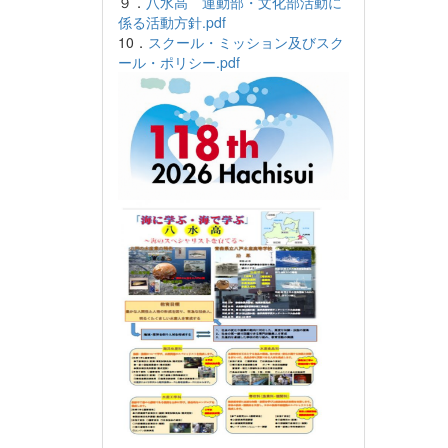
９．
八水高 運動部・文化部活動に
係る活動方針.pdf
10．
スクール・ミッション及びスク
ール・ポリシー.pdf