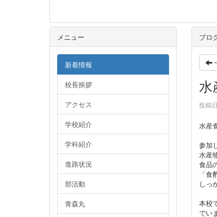
メニュー
ブロ
新着情報
水
校長挨拶
アクセス
投稿日時
学校紹介
水産
学科紹介
参加
水産
進路状況
食品
「食
しっ
部活動
本校
青森丸
でい