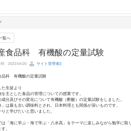
グ
一覧へ
産食品科 有機酸の定量試験
 : 2023/04/20
サイト管理者2
食品科 有機酸の定量試験
した生徒より
物を主とした食品の管理についての授業です。
の成分及びその変化について有機酸（酢酸）の定量試験をしました。
酢」は最も古い調味料とされ、日本料理とも関係が深いものです。
かりと学びたいと思いました。
では「海に学ぶ・海で学ぶ・八水高」をテーマに楽しみながら勉学に取
ます。