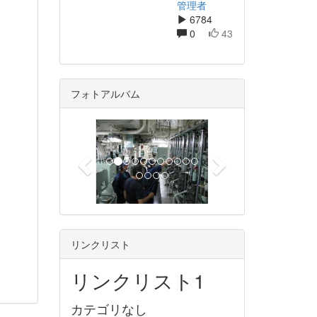
管理者
6784
0
43
フォトアルバム
p
n
r
e
e
x
v
t
i
o
u
リンクリスト
s
リンクリスト1
カテゴリなし