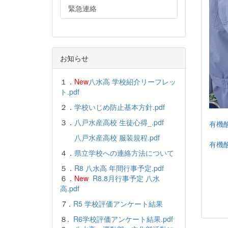
緊急連絡
お知らせ
１．
New
八水高 学校紹介リーフレッ
ト.pdf
２．
学校いじめ防止基本方針.pdf
３．
八戸水産高校 生徒心得_.pdf
有機酸
八戸水産高校 服装規程.pdf
有機酸
４．
県立学校への連絡方法について
５．
R8 八水高 年間行事予定.pdf
６．
New
R8.8月行事予定 八水
高.pdf
7．
R5 学校評価アンケート結果
８.
R6学校評価アンケート結果.pdf