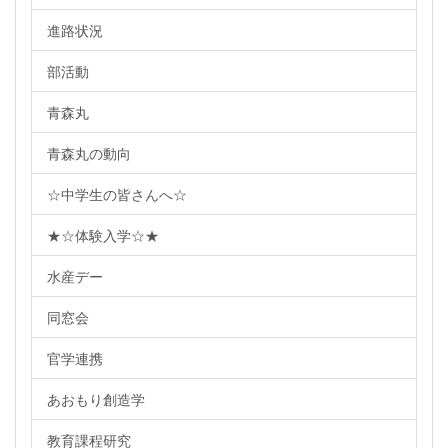
進路状況
部活動
青森丸
青森丸の動向
☆中学生の皆さんへ☆
★☆体験入学☆★
水産デー
同窓会
官学連携
あおもり創造学
教育課程研究