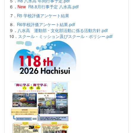
５．
R8 八水高 年間行事予定.pdf
６．
New
R8.8月行事予定 八水高.pdf
7．
R5 学校評価アンケート結果
８.
R6学校評価アンケート結果.pdf
９．
八水高 運動部・文化部活動に係る活動方針.pdf
10．
スクール・ミッション及びスクール・ポリシー.pdf