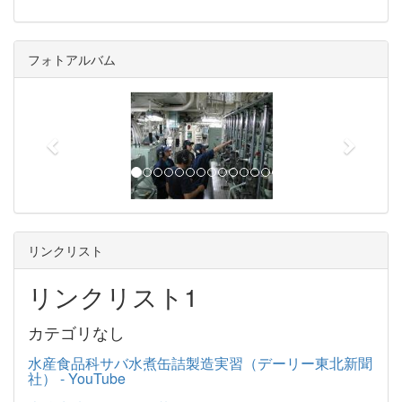
フォトアルバム
p
n
r
e
e
x
v
t
i
o
u
リンクリスト
s
リンクリスト1
カテゴリなし
水産食品科サバ水煮缶詰製造実習（デーリー東北新聞
社） - YouTube