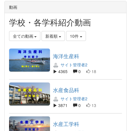
動画
学校・各学科紹介動画
全ての動画
新着順
10件
海洋生産科
サイト管理者2
4365
0
18
水産食品科
サイト管理者2
3871
0
13
水産工学科