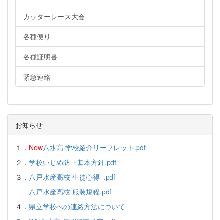
カッターレース大会
各種便り
各種証明書
緊急連絡
お知らせ
１．
New
八水高 学校紹介リーフレット.pdf
２．
学校いじめ防止基本方針.pdf
３．
八戸水産高校 生徒心得_.pdf
八戸水産高校 服装規程.pdf
４．
県立学校への連絡方法について