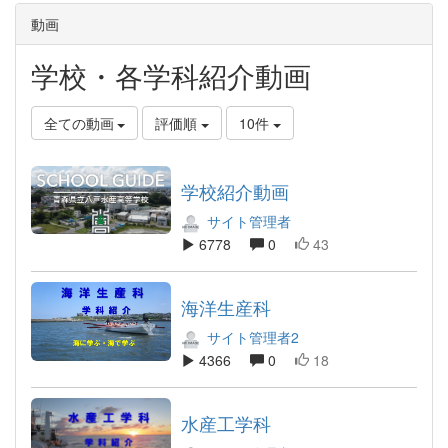
動画
学校・各学科紹介動画
全ての動画
評価順
10件
学校紹介動画
サイト管理者
6778
0
43
海洋生産科
サイト管理者2
4366
0
18
水産工学科