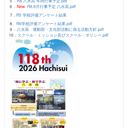
５．
R8 八水高 年間行事予定.pdf
６．
New
R8.8月行事予定 八水高.pdf
7．
R5 学校評価アンケート結果
８.
R6学校評価アンケート結果.pdf
９．
八水高 運動部・文化部活動に係る活動方針.pdf
10．
スクール・ミッション及びスクール・ポリシー.pdf