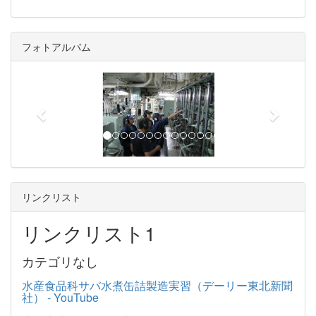
フォトアルバム
p
n
r
e
e
x
v
t
i
o
u
リンクリスト
s
リンクリスト1
カテゴリなし
水産食品科サバ水煮缶詰製造実習（デーリー東北新聞
社） - YouTube