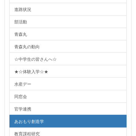
進路状況
部活動
青森丸
青森丸の動向
☆中学生の皆さんへ☆
★☆体験入学☆★
水産デー
同窓会
官学連携
あおもり創造学
教育課程研究