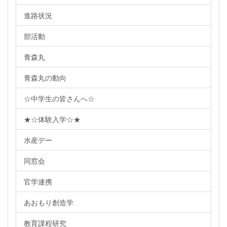
進路状況
部活動
青森丸
青森丸の動向
☆中学生の皆さんへ☆
★☆体験入学☆★
水産デー
同窓会
官学連携
あおもり創造学
教育課程研究