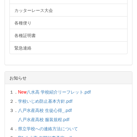
カッターレース大会
各種便り
各種証明書
緊急連絡
お知らせ
１．
New
八水高 学校紹介リーフレット.pdf
２．
学校いじめ防止基本方針.pdf
３．
八戸水産高校 生徒心得_.pdf
八戸水産高校 服装規程.pdf
４．
県立学校への連絡方法について