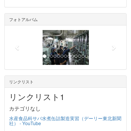
フォトアルバム
p
n
r
e
e
x
v
t
i
o
u
リンクリスト
s
リンクリスト1
カテゴリなし
水産食品科サバ水煮缶詰製造実習（デーリー東北新聞
社） - YouTube