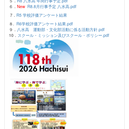
５．
R8 八水高 年間行事予定.pdf
６．
New
R8.8月行事予定 八水高.pdf
7．
R5 学校評価アンケート結果
８.
R6学校評価アンケート結果.pdf
９．
八水高 運動部・文化部活動に係る活動方針.pdf
10．
スクール・ミッション及びスクール・ポリシー.pdf