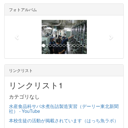
フォトアルバム
p
n
r
e
e
x
v
t
i
o
u
リンクリスト
s
リンクリスト1
カテゴリなし
水産食品科サバ水煮缶詰製造実習（デーリー東北新聞
社） - YouTube
本校生徒の活動が掲載されています（はっち魚ラボ）