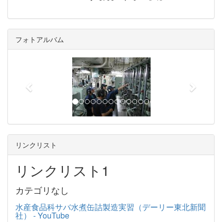
フォトアルバム
p
n
r
e
e
x
v
t
i
o
u
リンクリスト
s
リンクリスト1
カテゴリなし
水産食品科サバ水煮缶詰製造実習（デーリー東北新聞
社） - YouTube