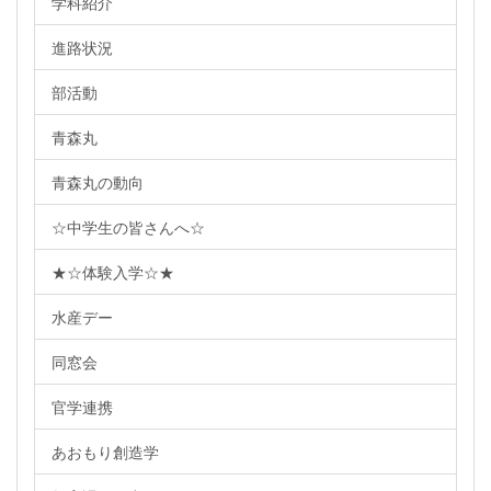
学科紹介
進路状況
部活動
青森丸
青森丸の動向
☆中学生の皆さんへ☆
★☆体験入学☆★
水産デー
同窓会
官学連携
あおもり創造学