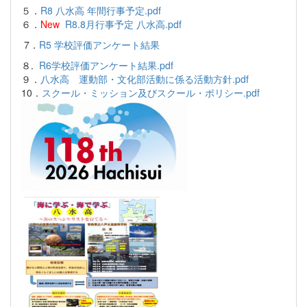
５．
R8 八水高 年間行事予定.pdf
６．
New
R8.8月行事予定 八水高.pdf
7．
R5 学校評価アンケート結果
８.
R6学校評価アンケート結果.pdf
９．
八水高 運動部・文化部活動に係る活動方針.pdf
10．
スクール・ミッション及びスクール・ポリシー.pdf