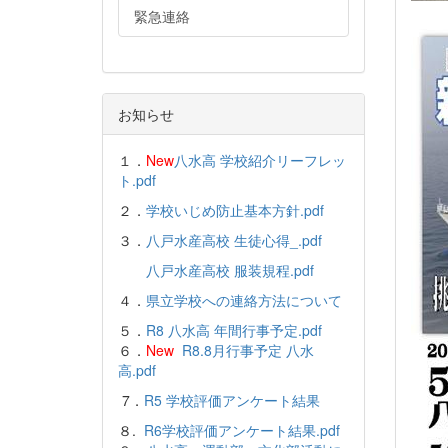
緊急連絡
お知らせ
１．
New
八水高 学校紹介リーフレッ
ト.pdf
２．
学校いじめ防止基本方針.pdf
３．
八戸水産高校 生徒心得_.pdf
八戸水産高校 服装規程.pdf
４．
県立学校への連絡方法について
５．
R8 八水高 年間行事予定.pdf
６．
New
R8.8月行事予定 八水
高.pdf
7．
R5 学校評価アンケート結果
８.
R6学校評価アンケート結果.pdf