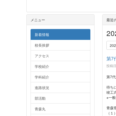
メニュー
最近
2
新着情報
校長挨拶
20
アクセス
第7
投稿日時
学校紹介
第7
学科紹介
待ち
進路状況
竣工
※一
部活動
青森
青森丸
（１