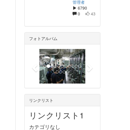
管理者
6790
0
43
フォトアルバム
p
n
r
e
e
x
v
t
i
o
u
リンクリスト
s
リンクリスト1
カテゴリなし