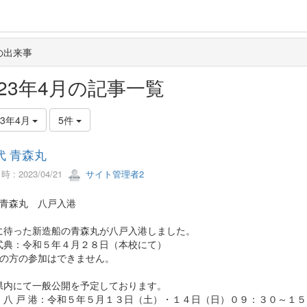
の出来事
023年4月の記事一覧
23年4月
5件
代 青森丸
 : 2023/04/21
サイト管理者2
代青森丸 八戸入港
に待った新造船の青森丸が八戸入港しました。
式典：令和５年４月２８日（本校にて）
般の方の参加はできません。
県内にて一般公開を予定しております。
）八 戸 港：令和５年５月１３日（土）・１４日（日）０９：３０～１５