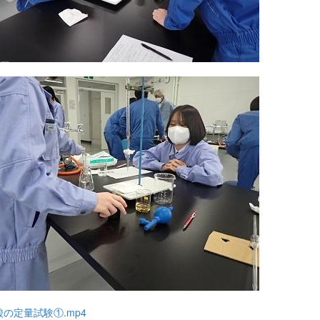
の定量試験①.mp4