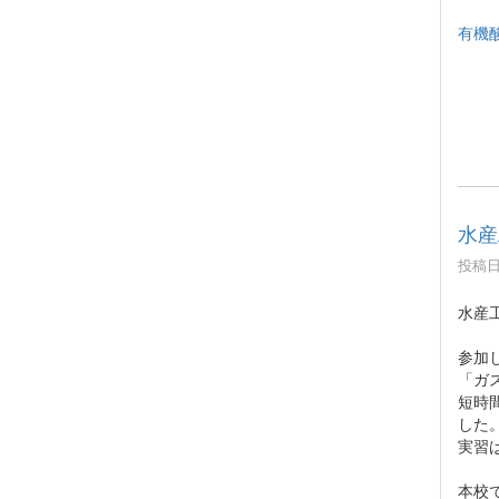
有機酸
水産
投稿日時
水産
参加
「ガ
短時
した
実習
本校