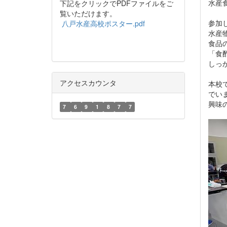
水産
下記をクリックでPDFファイルをご
覧いただけます。
参加
八戸水産高校ポスター.pdf
水産
食品
「食
しっ
アクセスカウンタ
本校
でい
興味
7
6
9
1
8
7
7