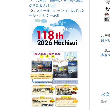
９．
八水高 運動部・文化部活動に
係る活動方針.pdf
10．
スクール・ミッション及びスク
ール・ポリシー.pdf
八戸
第7代
一般
青森丸
水産
投稿日時