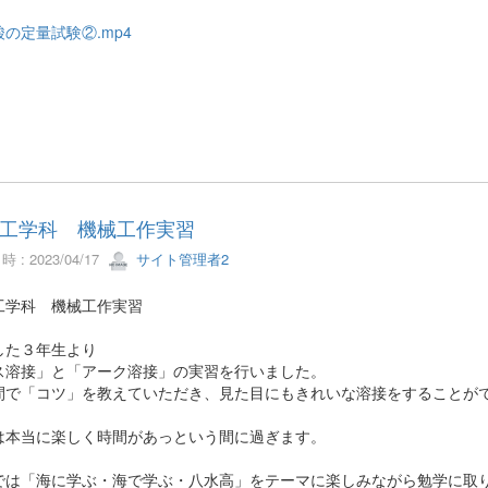
の定量試験②.mp4
工学科 機械工作実習
 : 2023/04/17
サイト管理者2
工学科 機械工作実習
した３年生より
ス溶接」と「アーク溶接」の実習を行いました。
間で「コツ」を教えていただき、見た目にもきれいな溶接をすることが
。
は本当に楽しく時間があっという間に過ぎます。
では「海に学ぶ・海で学ぶ・八水高」をテーマに楽しみながら勉学に取