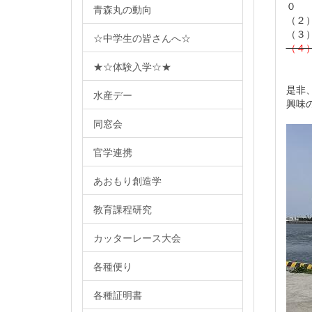
０
青森丸の動向
（２
（３
☆中学生の皆さんへ☆
（４
※鰺
★☆体験入学☆★
是非
水産デー
興味
同窓会
官学連携
あおもり創造学
教育課程研究
カッターレース大会
各種便り
各種証明書