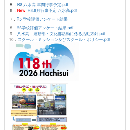
５．
R8 八水高 年間行事予定.pdf
６．
New
R8.8月行事予定 八水高.pdf
7．
R5 学校評価アンケート結果
８.
R6学校評価アンケート結果.pdf
９．
八水高 運動部・文化部活動に係る活動方針.pdf
10．
スクール・ミッション及びスクール・ポリシー.pdf