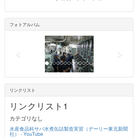
フォトアルバム
p
n
r
e
e
x
v
t
i
o
u
リンクリスト
s
リンクリスト1
カテゴリなし
水産食品科サバ水煮缶詰製造実習（デーリー東北新聞
社） - YouTube