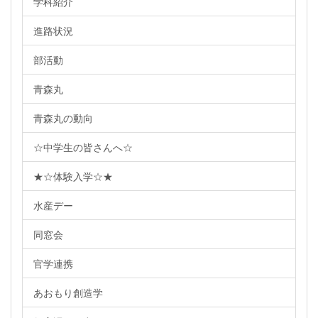
学科紹介
進路状況
部活動
青森丸
青森丸の動向
☆中学生の皆さんへ☆
★☆体験入学☆★
水産デー
同窓会
官学連携
あおもり創造学