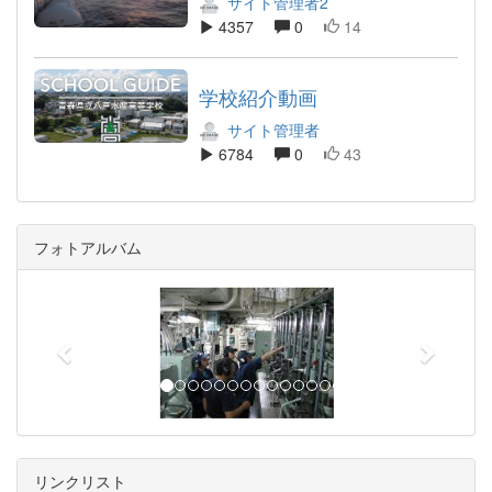
サイト管理者2
4357
0
14
学校紹介動画
サイト管理者
6784
0
43
フォトアルバム
p
n
r
e
e
x
v
t
i
o
u
リンクリスト