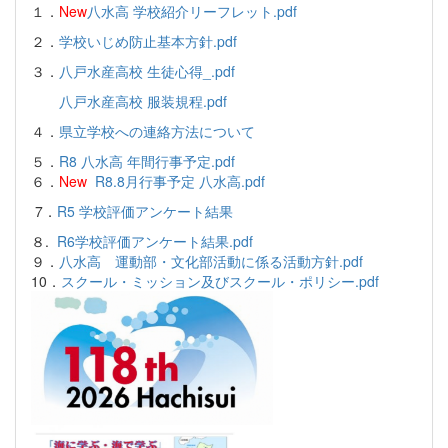
１．
New
八水高 学校紹介リーフレット.pdf
２．
学校いじめ防止基本方針.pdf
３．
八戸水産高校 生徒心得_.pdf
八戸水産高校 服装規程.pdf
４．
県立学校への連絡方法について
５．
R8 八水高 年間行事予定.pdf
６．
New
R8.8月行事予定 八水高.pdf
7．
R5 学校評価アンケート結果
８.
R6学校評価アンケート結果.pdf
９．
八水高 運動部・文化部活動に係る活動方針.pdf
10．
スクール・ミッション及びスクール・ポリシー.pdf