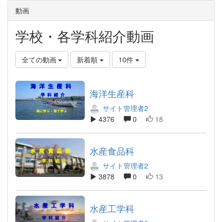
動画
学校・各学科紹介動画
全ての動画
新着順
10件
海洋生産科
サイト管理者2
4376
0
18
水産食品科
サイト管理者2
3878
0
13
水産工学科