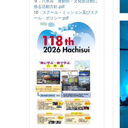
９．
八水高 運動部・文化部活動に
係る活動方針.pdf
10．
スクール・ミッション及びスク
ール・ポリシー.pdf