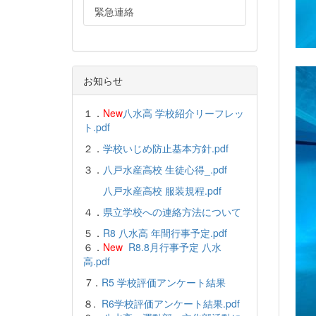
緊急連絡
お知らせ
１．
New
八水高 学校紹介リーフレッ
ト.pdf
２．
学校いじめ防止基本方針.pdf
３．
八戸水産高校 生徒心得_.pdf
八戸水産高校 服装規程.pdf
４．
県立学校への連絡方法について
５．
R8 八水高 年間行事予定.pdf
６．
New
R8.8月行事予定 八水
高.pdf
7．
R5 学校評価アンケート結果
８.
R6学校評価アンケート結果.pdf