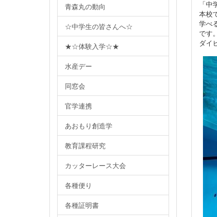
「中
青森丸の動向
本校
学べ
☆中学生の皆さんへ☆
です
ダイ
★☆体験入学☆★
水産デー
同窓会
官学連携
あおもり創造学
教育課程研究
カッターレース大会
各種便り
各種証明書