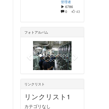
管理者
6786
0
43
フォトアルバム
p
n
r
e
e
x
v
t
i
o
u
リンクリスト
s
リンクリスト1
カテゴリなし