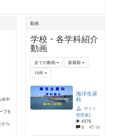
動画
学校・各学科紹介
動画
全ての動画
新着順
10件
海洋生産
科
め水中
サイト
ープを
管理者2
4376
ながら
0
18