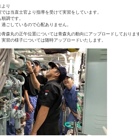
生より
室では当直士官より指導を受けて実習をしています。
も順調です。
く過ごしているので心配ありません。
の青森丸の正午位置については青森丸の動向にアップロードしておりま
、実習の様子については随時アップロードいたします。