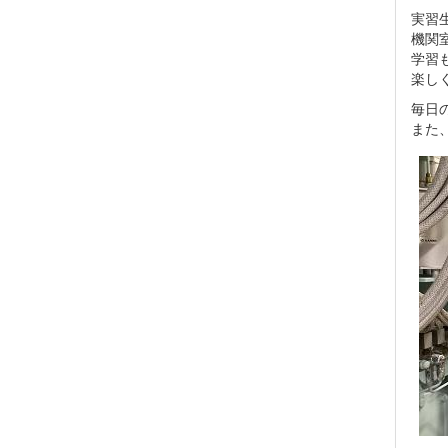
実習
機関
学習
楽し
毎日
また