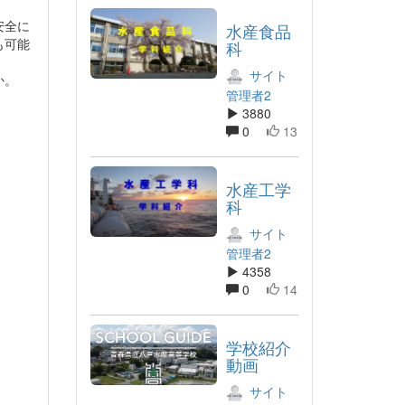
安全に
水産食品
も可能
科
サイト
か。
管理者2
3880
0
13
水産工学
科
サイト
管理者2
4358
0
14
学校紹介
動画
サイト