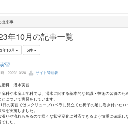
の出来事
023年10月の記事一覧
23年10月
5件
実習
 : 2023/10/20
サイト管理者
生産科 潜水実習
生産科や水産工学科では、潜水に関する基本的な知識・技術の習得のた
などについて実習をしています。
月11日の実習ではスクリュープロペラに見立てた椅子の足に巻き付いたロ
方法を実施しました。
は濁りや流れもあるので様々な状況変化に対応できるよう慎重に確認し
習でした。