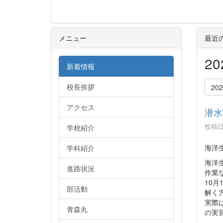
メニュー
最近
2
新着情報
校長挨拶
20
アクセス
潜水
投稿日時
学校紹介
海洋
学科紹介
海洋
進路状況
作業
10
部活動
解く
実際
青森丸
の実