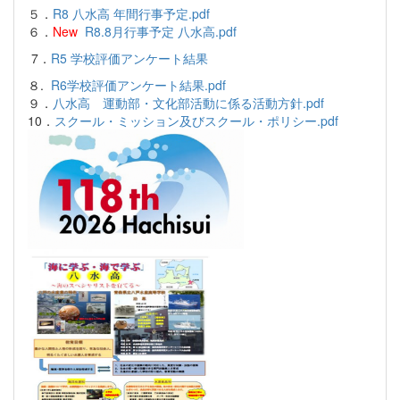
５．
R8 八水高 年間行事予定.pdf
６．
New
R8.8月行事予定 八水高.pdf
7．
R5 学校評価アンケート結果
８.
R6学校評価アンケート結果.pdf
９．
八水高 運動部・文化部活動に係る活動方針.pdf
10．
スクール・ミッション及びスクール・ポリシー.pdf