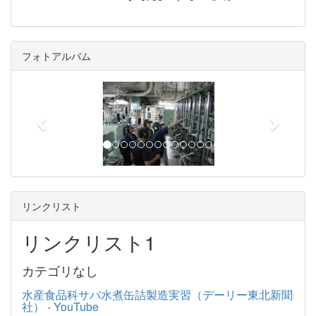
フォトアルバム
p
n
r
e
e
x
v
t
i
o
u
リンクリスト
s
リンクリスト1
カテゴリなし
水産食品科サバ水煮缶詰製造実習（デーリー東北新聞
社） - YouTube