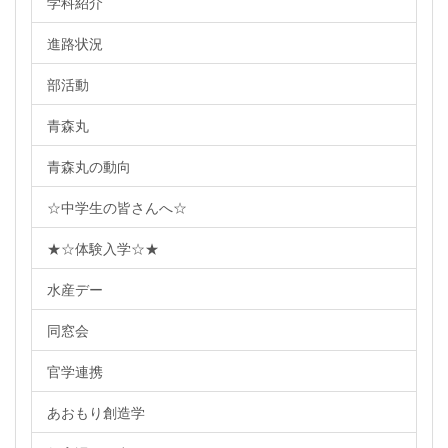
学科紹介
進路状況
部活動
青森丸
青森丸の動向
☆中学生の皆さんへ☆
★☆体験入学☆★
水産デー
同窓会
官学連携
あおもり創造学