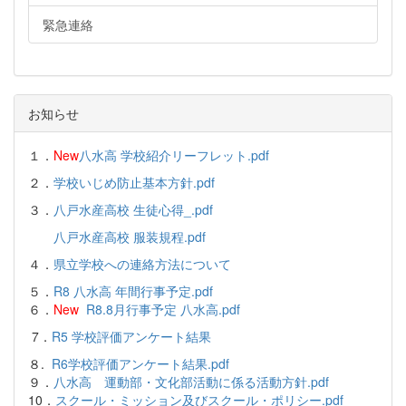
緊急連絡
お知らせ
１．
New
八水高 学校紹介リーフレット.pdf
２．
学校いじめ防止基本方針.pdf
３．
八戸水産高校 生徒心得_.pdf
八戸水産高校 服装規程.pdf
４．
県立学校への連絡方法について
５．
R8 八水高 年間行事予定.pdf
６．
New
R8.8月行事予定 八水高.pdf
7．
R5 学校評価アンケート結果
８.
R6学校評価アンケート結果.pdf
９．
八水高 運動部・文化部活動に係る活動方針.pdf
10．
スクール・ミッション及びスクール・ポリシー.pdf