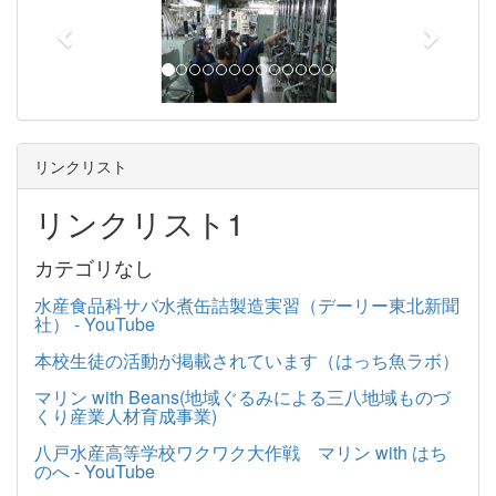
r
e
e
x
v
t
i
o
u
リンクリスト
s
リンクリスト1
カテゴリなし
水産食品科サバ水煮缶詰製造実習（デーリー東北新聞
社） - YouTube
本校生徒の活動が掲載されています（はっち魚ラボ）
マリン with Beans(地域ぐるみによる三八地域ものづ
くり産業人材育成事業)
八戸水産高等学校ワクワク大作戦 マリン with はち
のへ - YouTube