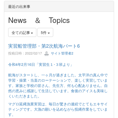
最近の出来事
News ＆ Topics
全ての記事
5件
実習船管理部・第2次航海パート6
投稿日時 : 2022/02/17
サイト管理者2
令和4年2月16日「実習生１･３班より」
航海がスタートし、一ヶ月が過ぎました。太平洋の真ん中で
学習・操業・当直のローテーションで、楽しく実習していま
す。家族と学校の皆さん、先生方、何も心配ありません。自
然の恵みに感謝して生活しています。食後のアイスも美味し
くいただきました。
マグロ延縄漁業実習は、毎日が驚きの連続でとてもエキサイ
ティングです。大漁の願いを込めながら投縄作業をしていま
す。