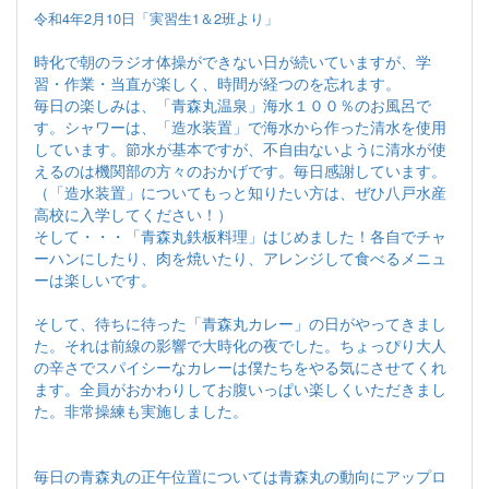
令和4年2月10日「実習生1＆2班より」
時化で朝のラジオ体操ができない日が続いていますが、学
習・作業・当直が楽しく、時間が経つのを忘れます。
毎日の楽しみは、「青森丸温泉」海水１００％のお風呂で
す。シャワーは、「造水装置」で海水から作った清水を使用
しています。節水が基本ですが、不自由ないように清水が使
えるのは機関部の方々のおかげです。毎日感謝しています。
（「造水装置」についてもっと知りたい方は、ぜひ八戸水産
高校に入学してください！）
そして・・・「青森丸鉄板料理」はじめました！各自でチャ
ーハンにしたり、肉を焼いたり、アレンジして食べるメニュ
ーは楽しいです。
そして、待ちに待った「青森丸カレー」の日がやってきまし
た。それは前線の影響で大時化の夜でした。ちょっぴり大人
の辛さでスパイシーなカレーは僕たちをやる気にさせてくれ
ます。全員がおかわりしてお腹いっぱい楽しくいただきまし
た。非常操練も実施しました。
毎日の青森丸の正午位置については青森丸の動向にアップロ