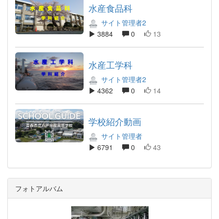
水産食品科
サイト管理者2
3884
0
13
水産工学科
サイト管理者2
4362
0
14
学校紹介動画
サイト管理者
6791
0
43
フォトアルバム
p
n