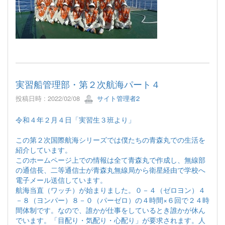
実習船管理部・第２次航海パート４
投稿日時 : 2022/02/08
サイト管理者2
令和４年２月４日「実習生３班より」
この第２次国際航海シリーズでは僕たちの青森丸での生活を
紹介しています。
このホームページ上での情報は全て青森丸で作成し、無線部
の通信長、二等通信士が青森丸無線局から衛星経由で学校へ
電子メール送信しています。
航海当直（ワッチ）が始まりました。０－４（ゼロヨン）４
－８（ヨンパー）８－０（パーゼロ）の４時間×６回で２４時
間体制です。なので、誰かが仕事をしているとき誰かが休ん
でいます。「目配り・気配り・心配り」が要求されます。人