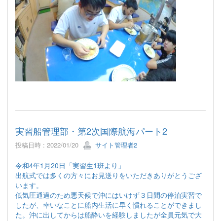
実習船管理部・第2次国際航海パート2
投稿日時 : 2022/01/20
サイト管理者2
令和4年1月20日「実習生1班より」
出航式では多くの方々にお見送りをいただきありがとうござ
います。
低気圧通過のため悪天候で沖にはいけず３日間の停泊実習で
したが、幸いなことに船内生活に早く慣れることができまし
た。沖に出してからは船酔いを経験しましたが全員元気で大