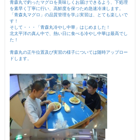
青森丸で釣ったマグロを美味しくお届けできるよう、下処理
を素早く丁寧に行い、高鮮度を保つため急速冷凍します。
「青森丸マグロ」の品質管理を学ぶ実習は、とても楽しいで
す！
そして・・・「青森丸冷やし中華」はじめました！
北太平洋の真ん中で、熱い日に食べる冷やし中華は最高でし
た！
青森丸の正午位置及び実習の様子については随時アップロー
ドします。